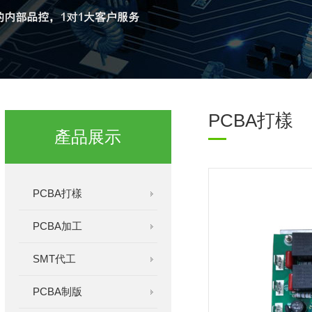
PCBA打樣
產品展示
PCBA打樣
SMT貼片加工
PCBA加工
SMT代工
PCBA制版