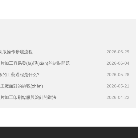
A制版操作步驟流程
2026-06-29
片加工容易發(fā)現(xiàn)的封裝問題
2026-06-04
制版的工藝過程是什么?
2026-05-28
代工廠面對的挑戰(zhàn)
2026-05-21
貼片加工印刷點膠與滾針的辦法
2026-04-22