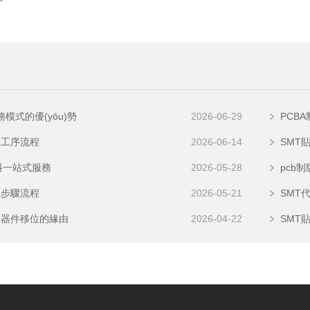
模式的優(yōu)勢
2026-06-29
PCB
工工序流程
2026-06-14
SMT貼
料一站式服務
2026-05-28
pcb
工步驟流程
2026-05-21
SMT
元器件移位的緣由
2026-04-22
SMT