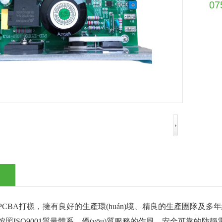
07
打樣，擁有良好的生產環(huán)境、精良的生產團隊及多年組裝、包裝經驗
ISO9001質量體系，優(yōu)質服務的作風，安全可靠的防靜電系