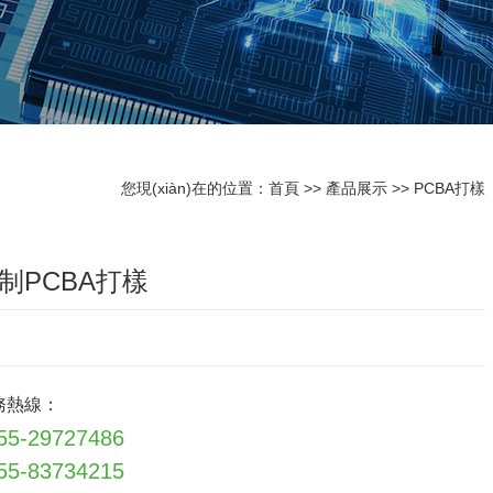
您現(xiàn)在的位置：
首頁
>>
產品展示
>>
PCBA打樣
制PCBA打樣
務熱線：
55-29727486
55-83734215