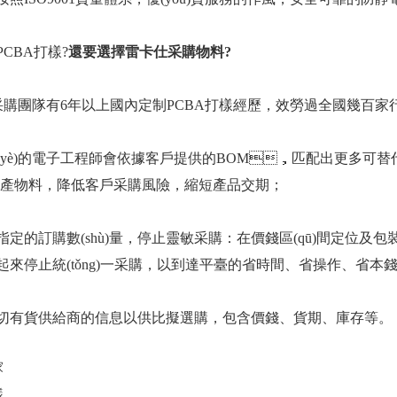
CBA打樣?
還要選擇雷卡仕采購物料?
購團隊有6年以上國內定制PCBA打樣經歷，效勞過全國幾百家行業(
è)的電子工程師會依據客戶提供的BOM，匹配出更多可替代或不同
停產物料，降低客戶采購風險，縮短產品交期；
的訂購數(shù)量，停止靈敏采購：在價錢區(qū)間定位及包
來停止統(tǒng)一采購，以到達平臺的省時間、省操作、省本錢
貨供給商的信息以供比擬選購，包含價錢、貨期、庫存等。
家
樣